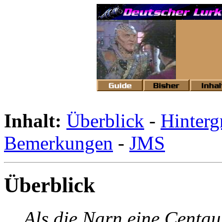
Inhalt:
Überblick
-
Hinterg
Bemerkungen
-
JMS
Überblick
Als die Narn eine Centau